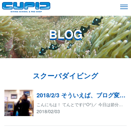
BLOG
ブログ
スクーバダイビング
2018/2/3 そういえば、ブログ変わりました！
こんにちは！ てんとです(^O^)／ 今日は節分ですね！ 恵方巻は食べましたか？(*'▽') そういえば、僕の昔住んでいた地域では関東で唯一鬼を祀る神社がありましたよー 掛け声も「福は内」「鬼は内」「悪魔外」って言ってました。 悪魔まで出てくるとちょっと宗教的な感じですね(笑) 今日はちなみに、僕も恵方巻を食べてましたー。 ちゃんと南南東向いて食べてますからね？(笑) 若月さんと二人で食べてたんですが、しゃべりながら食べてました 久しぶりに食べたんですが、恵方巻おいしいですね( *´艸｀) さて、最近になってキューピッドのブログが変わりました！ というかHP自体が、何事もなかったようにガラッと変わりましたね('Д') これからはこっちのブログで更新していこうと思いますのでよろしくお願いしまーす(^_-)-☆ 明日は城ヶ島、獅子浜ツアーが出ますので明日のブログもお楽しみに～！ それでは(・∀・)
2018/02/03