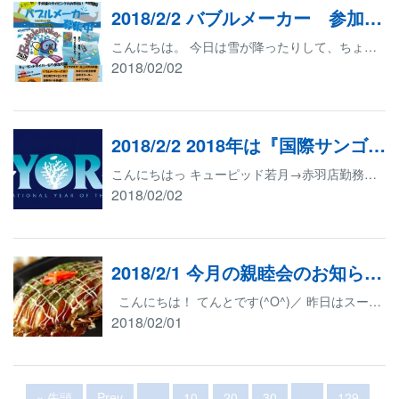
2018/2/2 バブルメーカー 参加者募集中！ （キューピッドメンバー限定）
こんにちは。 今日は雪が降ったりして、ちょっと寒いですね。 さて、昨年の今頃に、蓮田にあるスイミングスクールにおいて、8歳以上の子供たちにダイビングを知っていただきたきたく、バブルメーカープログラムを開催致しました。 その成果は抜群で、「今年も子供たちのために是非やっていただけないか」と、蓮田のスイミングスクールから、依頼が来ております。 キューピッドとしても、これから将来性のある子供達にダイビングを知っていただくことはとても良い事なので、出来る事なら協力し、開催したいと考えております。 そこで、もし、このプログラムに参加、協力できるようであれば、その旨、回答をいただきたいと思います。 開催予定日 3月21日（水）春分の日 11：00から17：00 開催場所 蓮田市のスイミングスクール（ＪＲ蓮田駅までキューピッドカーが迎えに行きます。） 協力内容 ダイブマスター： 水中で生徒様の安全管理（直接監督はインストラクターが行います。） ＭＳＤ、レスキュー、アドヴァンス： 器材セッティング、マスクフィッティング、等プールサイドのお手伝い 募集人数 ダイブマスター 3名 MSD、レスキュー、アドヴァンスの中から 3名 以上、お手伝い出来そうな方は、早めに回答を、よろしくお願い致します。 募集人数が集まらない場合、開催出来ない場合もありますので、ご了承くださいね。
2018/02/02
2018/2/2 2018年は『国際サンゴ礁年』！
こんにちはっ キューピッド若月→赤羽店勤務です！ ここ最近また雪？霙？が降ってきて一段と寒いですね… 私の友達も何人かが熱を出したり風邪を引いているみたいで(*_*; 流行り病も流行っているみたいなので気を付けていきたいところですね～ 2018年になって早いものでもう1か月が過ぎましたがこの2018年という年は海に携わる仕事をしている業界では世界的に特別な年なのをご存知ですか？ タイトルにも上げました通り2018年は『国際サンゴ礁年』という特別な1年となります これはサンゴ礁生態系の環境保全に国際的に携わる『国際サンゴ礁イニシアチブ（ICRI）』がサンゴ礁に取り巻く脅威について理解し守っていこうと宣言したキャンペーンです。 このキャンペーンを宣言したのはこれが3度目で私たちの本丸のPADIもこれに全面的に協力する運びとなりましたっ 国内でも既にこのキャンペーンに向けて動き出しており1/28（日）に明治大学リバティータワーにて『国際サンゴ礁年2018オープニングシンポジウム』が開催されましてアンバサダーにはなんと『さかなクン』が就任しました！ そんな感じで2018年がもりあがって行く中私たちもPADIと協力してサンゴ礁の保全に少しでも力になれたらと思いまして今年はサンゴ礁やリゾートといったポイントに力を入れていきます(^^♪詳しくは下記にてお知らせします～ その①プレミアムなCカード！ サンゴ礁についてキューピッドでもより多くの方に知ってもらいのでサンゴ礁の保護Spを今年認定された方は『国際サンゴ礁年』のロゴが入ったこちらのCカードを発行いたします(^^♪ こちらのCカードは2018年2/1～12/31までの発行分とさせていただきますので『今しか手に入らない』プレミアムなCカードとなります～ サンゴ礁について学ぶだけでなくリゾートダイビングをする際に知っておくと便利な豆知識が学べたり学科がメインになるので講習もそこまで負担になりません(*^_^*) おもしろいSpコースなのでぜひ受講して見て下さいっ その②キューピッド限定リゾートSPパッケージがでます！ これはサンゴ礁の多いリゾートダイビングを思う存分楽しむ為に最低限このSPは必要だとおもうSpコースをキューピッドで考えて考案したパッケージです！ 全部5つのSPで構成されておりまして1つあたりのSPの受講料も安くなりますっ どんなSPがはいっているのか？料金などは今月の親睦会にて正式に発表がございますので気になる方は是非ご参加ください～ 2/22（木） 場所：赤羽店 時間：20：00 今月はお好み焼きです( *´艸｀) サンゴ礁の環境を守っていくためにみんなで協力していきましょうっ
2018/02/02
2018/2/1 今月の親睦会のお知らせ！
こんにちは！ てんとです(^O^)／ 昨日はスーパーブルーブラッドムーンだったらしいですね！ 僕も一目見ようと22時くらいに空を見てたらちゃんとオレンジ色の月が拝めました～！ TG-4で撮ってみようかな～と思って挑戦しましたが、全然ダメでした(笑) その月のせいなのかわからないですけど、なかなか寝付けなかったので 一睡もせずにずっと夜通しゲームをしていました おかげで睡魔が現在進行形で僕を襲ってます 明日はまた雪が降るみたいですね！ 関東だとお昼ぐらいとの予報が出ていましたけど大雪にならないといいなぁ。。。 さて、先月の親睦会は新年会>ということで！ ちょっと遅め？ですが、相変わらず楽しそうでしたね！ さて、今月ももちろんですが親睦会やります 今月は2/22（木）「お好み焼き」でーす！ 場所は赤羽店に20：00集合 お時間ある方ぜひ参加して下さーい！ ちなみに僕はもんじゃ派です よろしくお願いしまーす それではっ
2018/02/01
...
...
« 先頭
Prev
10
20
30
129