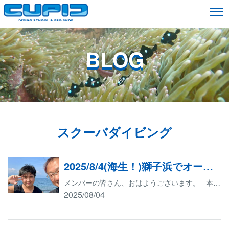
BLOG
ブログ
スクーバダイビング
2025/8/4(海生！)獅子浜でオープンウォーターダイバーコース海洋実習生！
メンバーの皆さん、おはようございます。 本日はK様のオープンウォーターダイバー講習の海洋実習のため沼津市の獅子浜ダイビングサービスに向かいます。 まずは、足柄サービスエリアでエネルギーを補充いたします。 獅子浜に到着いたしました。 天気は晴れ。30㎝くらい波があります。 初めての海洋実習なのでワクワクしているようです。 今回の海洋実習は少し波があり、若干戸惑いを見せておりましたが、すぐに慣れてしまい特に問題はなくミッションを修了いたしました。 渋滞対策として、早めに海を出発し、ガスト板橋本町店でログを付けました。 記念すべきダイブ本数1本目と2本目のログは念入りに記入しておりました。 右手首に輝く金色のダイブコンピュータの初仕事となりました。笑 キューピッドはこれからもダイビングを楽しみたいお客様や、ランクアップしたいお客様、ダイビングを始めたいお客様のサポートをしていきたいと思っております。 ご質問など、どんどんご連絡をください。 お待ちしております
2025/08/04