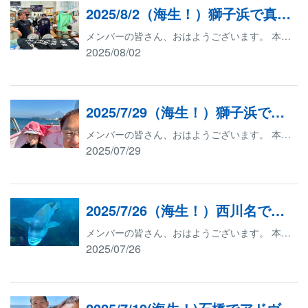
2025/8/2（海生！）獅子浜で真実の口を見よう！
メンバーの皆さん、おはようございます。 本日は、沼津市の獅子浜ダイビングサービスでファンダイブをいたします。 まずは、足柄サービスエリアで朝食をいただきました。 獅子浜ダイビングサービスに到着いたしました。 天気も透視度も海況もよいです。 富士山も綺麗に見えます。 本日の参加メンバーはS様、T様、H様です。 ダイビングの目的は、ズバリ、真実の口！ それでは、早速行ってきます。 エントリーしてすぐに透視度が素晴らしいことに気づきました。 透視度が素晴らしいので真実の口がとてもきれいです。 M様は真実の口に嚙まれて抜けなかったようです。笑 獅子浜と言えばラッパウニとゼブラガニですね。 ハコフグygはいつ見てもかわいいです。 アカオビハナダイなどが群れておりました。 上↑の画像をクリックすると動画が流れます。 赤羽店に帰ってきてから、キューピッドオリジナルTシャツ、トレーナー、パーカーのお渡しをいたしました。 こちらのTシャツは今年メンバー更新をされたお客様に無料でプレゼントしております。 更にキューピッドのメンバー様にはキューピッドのツアーで10ダイブするとキューピッドオリジナルTシャツが、30ダイブするとキューピッドオリジナルトレーナーが、50ダイブするとキューピッドオリジナルパーカーがプレゼントされます。 T様は1年間で100ダイブ以上潜られておりますので、合計7枚GETいたしました。 こんなにたくさんもらってどうするのでしょうね。 もう、笑うしかありません。 わーっははは！ キューピッドはこれからもダイビングを楽しみたいお客様や、ランクアップしたいお客様、ダイビングを始めたいお客様のサポートをしていきたいと思っております。 ご質問など、どんどんご連絡下さい。 お待ちしております
2025/08/02
2025/7/29（海生！）獅子浜で真実の口を見よう！
メンバーの皆さん、おはようございます。 本日は、沼津市の獅子浜ダイビングサービスに来ております。 天気も透視度も海況もよいです。 本日の参加メンバーはK様です。 ダイビングの目的は、ズバリ、真実の口！ それでは、早速行ってきます。 K様は真実の口に嚙まれなかったようです。よかったですね。 ハートもありました。 星もありました。 一瞬、何かに見られた気がしました。 K様は楽しそうです。 隠れているのかな？ 透視度もいいです！ ↑画像をクリックするとゴンズイの動画が流れます。 キューピッドはこれからもダイビングを楽しみたいお客様や、ランクアップしたいお客様、ダイビングを始めたいお客様のサポートをしていきたいと思っております。 ご質問など、どんどんご連絡下さい。 お待ちしております
2025/07/29
2025/7/26（海生！）西川名で流れを感じよう！
メンバーの皆さん、おはようございます。 本日は、館山市の西川名ダイビングサービスに来ております。 本日の参加メンバーはS様とT様です。 ダイビングの目的は、西川名の流れを感じる事です。 それでは早速行ってきます。 水中が魚だらけです。 すっごいです！ 魚の塊！ うわっ！ 気が付いたら隣で巨大なコブダイが泳いでおりました！ S様は大満足しておりました。 西川名の生物って、なんでみんな大きいのでしょうね。 西川名のお昼ご飯と言えば伝平のマグロ丼！ 皆さん美味しそうな顔をしております。 上↑の画像をクリックすると動画が流れます。 デザートは木村ピーナッツのコーヒーフロート、プレミアムパフェキャラメル、ピネキシェイク！ 皆さん、幸せ過ぎます。 キューピッドはこれからもダイビングを楽しみたいお客様や、ランクアップしたいお客様、ダイビングを始めたいお客様のサポートをしていきたいと思っております。 ご質問など、どんどんご連絡下さい。 お待ちしております
2025/07/26