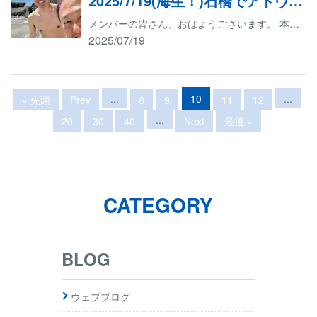
2025/7/19(海生！)石橋でアドヴァンスドオープンウォーターダイバーコース海洋実習生！
メンバーの皆さん、おはようございます。 本日は小田原市の石橋ダイビングセンターに来ております。 天気は晴れ。海況は波＆うねりです。 今回のメンバーは、W様です。 W様は、アドヴァンスドオープンウォーターダイバーコースの海洋実習となります。 目指すはPADIアドヴァンスドオープンウォーターダイバーの認定です。 まずは、ディープ ディープダイビングの魅力と安全ルールはもちろん、水深18ｍ以深の水中環境を知って、より慎重なダイビングの計画の立て方や実行のノウハウをインストラクター密着の状態で学びました。 続いて、水中ナビゲーション 海中で目的地に正確にたどりつくためのコンパスを使ったナビゲーション（コンパス・ナビゲーション）や、自然の目標物を確認しながら移動するナビゲーション（ナチュラル・ナビゲーション）などを学びました。 おめでとうございます。 PADIアドヴァンスドオープンウォーターダイバー認定です。 キューピッドはこれからもダイビングを楽しみたいお客様や、ランクアップしたいお客様、ダイビングを始めたいお客様のサポートをしていきたいと思っております。 ご質問など、どんどんご連絡をください。 お待ちしております
2025/07/19
...
10
...
« 先頭
Prev
8
9
11
12
...
20
30
40
Next
最後 »
CATEGORY
BLOG
ウェブブログ