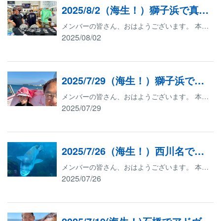
2025/8/2（海生！）獅子浜で真実の口を見よう！
メンバーの皆さん、おはようございます。 本日は、沼津市の獅子浜ダイビングサービスでファンダイブをいたします。 まずは、足柄サービスエリアで朝食をいただきました。 獅子浜ダイビングサービスに到着いたしました。 天気も透視度も海況もよいです。 富士山も綺麗に見えます。 本日の参加メンバーはS様、T様、H様です。 ダイビングの目的は、ズバリ、真実の口！ それでは、早速行ってきます。 エントリーしてすぐに透視度が素晴らしいことに気づきました。 透視度が素晴らしいので真実の口がとてもきれいです。 M様は真実の口に嚙まれて抜けなかったようです。笑 獅子浜と言えばラッパウニとゼブラガニですね。 ハコフグygはいつ見てもかわいいです。 アカオビハナダイなどが群れておりました。 上↑の画像をクリックすると動画が流れます。 赤羽店に帰ってきてから、キューピッドオリジナルTシャツ、トレーナー、パーカーのお渡しをいたしました。 こちらのTシャツは今年メンバー更新をされたお客様に無料でプレゼントしております。 更にキューピッドのメンバー様にはキューピッドのツアーで10ダイブするとキューピッドオリジナルTシャツが、30ダイブするとキューピッドオリジナルトレーナーが、50ダイブするとキューピッドオリジナルパーカーがプレゼントされます。 T様は1年間で100ダイブ以上潜られておりますので、合計7枚GETいたしました。 こんなにたくさんもらってどうするのでしょうね。 もう、笑うしかありません。 わーっははは！ キューピッドはこれからもダイビングを楽しみたいお客様や、ランクアップしたいお客様、ダイビングを始めたいお客様のサポートをしていきたいと思っております。 ご質問など、どんどんご連絡下さい。 お待ちしております
2025/08/02
2025/7/29（海生！）獅子浜で真実の口を見よう！
メンバーの皆さん、おはようございます。 本日は、沼津市の獅子浜ダイビングサービスに来ております。 天気も透視度も海況もよいです。 本日の参加メンバーはK様です。 ダイビングの目的は、ズバリ、真実の口！ それでは、早速行ってきます。 K様は真実の口に嚙まれなかったようです。よかったですね。 ハートもありました。 星もありました。 一瞬、何かに見られた気がしました。 K様は楽しそうです。 隠れているのかな？ 透視度もいいです！ ↑画像をクリックするとゴンズイの動画が流れます。 キューピッドはこれからもダイビングを楽しみたいお客様や、ランクアップしたいお客様、ダイビングを始めたいお客様のサポートをしていきたいと思っております。 ご質問など、どんどんご連絡下さい。 お待ちしております
2025/07/29
2025/7/26（海生！）西川名で流れを感じよう！
メンバーの皆さん、おはようございます。 本日は、館山市の西川名ダイビングサービスに来ております。 本日の参加メンバーはS様とT様です。 ダイビングの目的は、西川名の流れを感じる事です。 それでは早速行ってきます。 水中が魚だらけです。 すっごいです！ 魚の塊！ うわっ！ 気が付いたら隣で巨大なコブダイが泳いでおりました！ S様は大満足しておりました。 西川名の生物って、なんでみんな大きいのでしょうね。 西川名のお昼ご飯と言えば伝平のマグロ丼！ 皆さん美味しそうな顔をしております。 上↑の画像をクリックすると動画が流れます。 デザートは木村ピーナッツのコーヒーフロート、プレミアムパフェキャラメル、ピネキシェイク！ 皆さん、幸せ過ぎます。 キューピッドはこれからもダイビングを楽しみたいお客様や、ランクアップしたいお客様、ダイビングを始めたいお客様のサポートをしていきたいと思っております。 ご質問など、どんどんご連絡下さい。 お待ちしております
2025/07/26