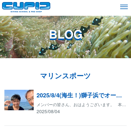
BLOG
ブログ
マリンスポーツ
2025/8/4(海生！)獅子浜でオープンウォーターダイバーコース海洋実習生！
メンバーの皆さん、おはようございます。 本日はK様のオープンウォーターダイバー講習の海洋実習のため沼津市の獅子浜ダイビングサービスに向かいます。 まずは、足柄サービスエリアでエネルギーを補充いたします。 獅子浜に到着いたしました。 天気は晴れ。30㎝くらい波があります。 初めての海洋実習なのでワクワクしているようです。 今回の海洋実習は少し波があり、若干戸惑いを見せておりましたが、すぐに慣れてしまい特に問題はなくミッションを修了いたしました。 渋滞対策として、早めに海を出発し、ガスト板橋本町店でログを付けました。 記念すべきダイブ本数1本目と2本目のログは念入りに記入しておりました。 右手首に輝く金色のダイブコンピュータの初仕事となりました。笑 キューピッドはこれからもダイビングを楽しみたいお客様や、ランクアップしたいお客様、ダイビングを始めたいお客様のサポートをしていきたいと思っております。 ご質問など、どんどんご連絡をください。 お待ちしております
2025/08/04