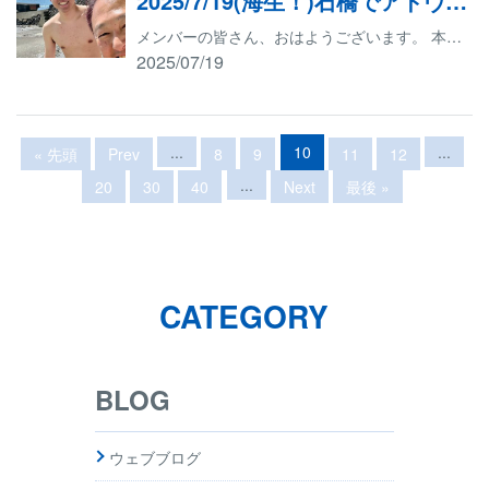
2025/7/19(海生！)石橋でアドヴァンスドオープンウォーターダイバーコース海洋実習生！
メンバーの皆さん、おはようございます。 本日は小田原市の石橋ダイビングセンターに来ております。 天気は晴れ。海況は波＆うねりです。 今回のメンバーは、W様です。 W様は、アドヴァンスドオープンウォーターダイバーコースの海洋実習となります。 目指すはPADIアドヴァンスドオープンウォーターダイバーの認定です。 まずは、ディープ ディープダイビングの魅力と安全ルールはもちろん、水深18ｍ以深の水中環境を知って、より慎重なダイビングの計画の立て方や実行のノウハウをインストラクター密着の状態で学びました。 続いて、水中ナビゲーション 海中で目的地に正確にたどりつくためのコンパスを使ったナビゲーション（コンパス・ナビゲーション）や、自然の目標物を確認しながら移動するナビゲーション（ナチュラル・ナビゲーション）などを学びました。 おめでとうございます。 PADIアドヴァンスドオープンウォーターダイバー認定です。 キューピッドはこれからもダイビングを楽しみたいお客様や、ランクアップしたいお客様、ダイビングを始めたいお客様のサポートをしていきたいと思っております。 ご質問など、どんどんご連絡をください。 お待ちしております
2025/07/19
...
10
...
« 先頭
Prev
8
9
11
12
...
20
30
40
Next
最後 »
CATEGORY
BLOG
ウェブブログ