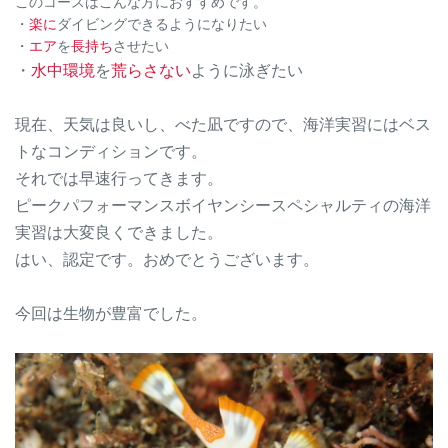
このコースはこんな方におすすめです。
・
楽に
ダイビングできるようになりたい
・
エア
を
長持ち
させたい
・
水中環境
を
荒らさな
い
ように泳ぎたい
現在、天気は良いし、べた凪ですので、海洋実習にはベス
トなコンディションです。
それでは早速行ってきます。
ピークパフォーマンスボイヤンシースペシャルティの海洋
実習は大変良くできました。
はい、認定です。おめでとうございます。
今回は生物が豊富でした。