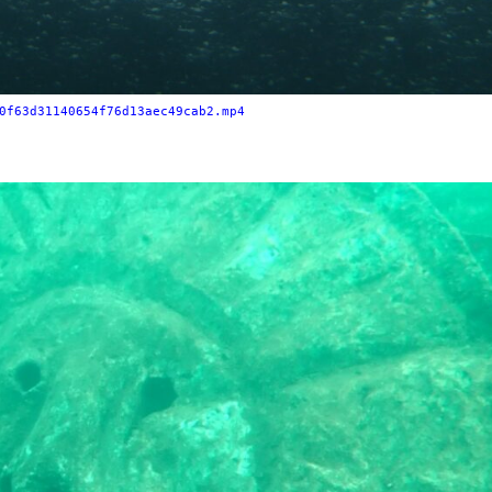
0f63d31140654f76d13aec49cab2.mp4