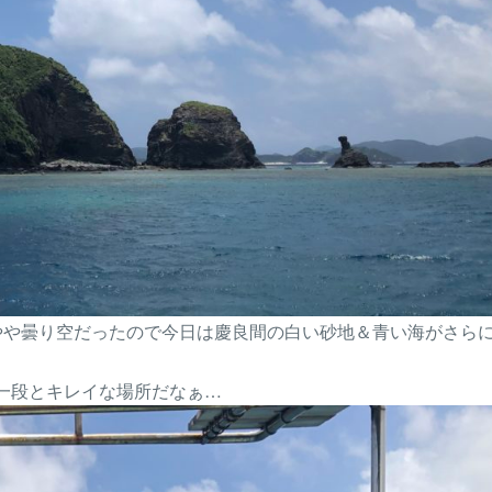
やや曇り空だったので今日は慶良間の白い砂地＆青い海がさら
一段とキレイな場所だなぁ…