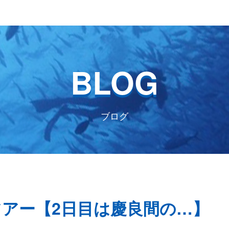
BLOG
ブログ
本島ツアー【2日目は慶良間の…】