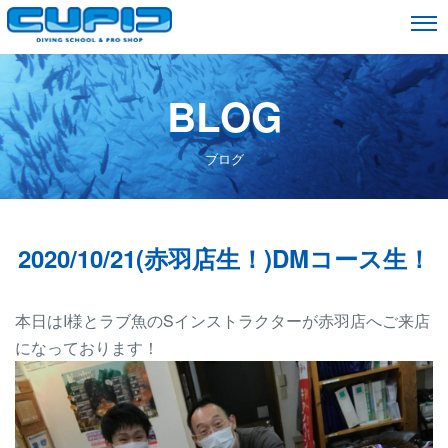
BLOG
ブログ
2020/10/21(赤羽店生！)DMコース生！
本日はI様とラブ魚のSインストラクターが赤羽店へご来店
になっております！