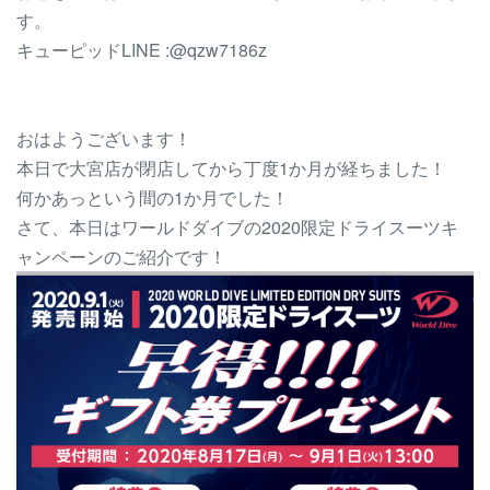
す。
キューピッドLINE :@qzw7186z
おはようございます！
本日で大宮店が閉店してから丁度1か月が経ちました！
何かあっという間の1か月でした！
さて、本日はワールドダイブの2020限定ドライスーツキ
ャンペーンのご紹介です！