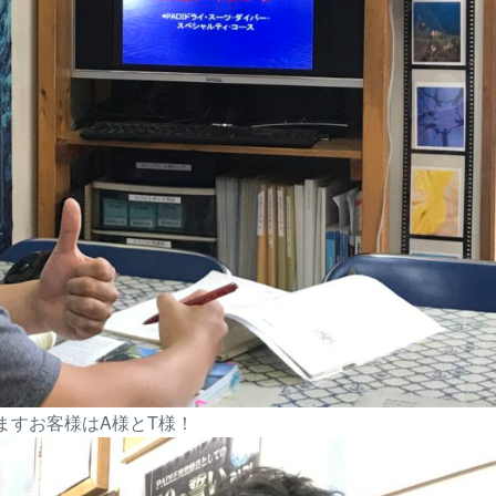
ますお客様はA様とT様！