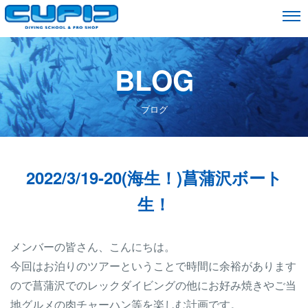
BLOG
ブログ
2022/3/19-20(海生！)菖蒲沢ボート
生！
メンバーの皆さん、こんにちは。
今回はお泊りのツアーということで時間に余裕があります
ので菖蒲沢でのレックダイビングの他にお好み焼きやご当
地グルメの肉チャーハン等を楽しむ計画です。