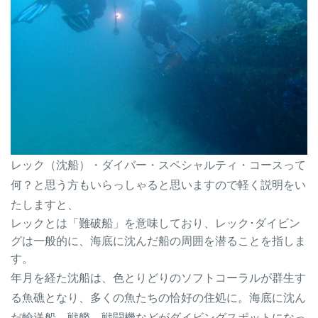
レック（沈船）・ダイバー・スペシャルティ・コースって
何？と思う方もいらっしゃると思いますので軽く説明をい
たしますと、
レックとは「難破船」を意味しており、レック･ダイビン
グは一般的に、海底に沈んだ船の周囲を潜ることを指しま
す。
年月を経た沈船は、色とりどりのソフトコーラルが群生す
る魚礁となり、多くの魚たちの恰好の住処に。海底に沈ん
だ輸送船、戦艦、戦闘機などがダイビングスポットになっ