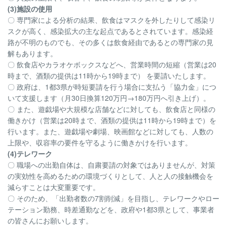
(3)施設の使用
〇 専門家による分析の結果、飲食はマスクを外したりして感染リ
スクが高く、感染拡大の主な起点であるとされています。感染経
路が不明のものでも、その多くは飲食経由であるとの専門家の見
解もあります。
〇 飲食店やカラオケボックスなどへ、営業時間の短縮（営業は20
時まで、酒類の提供は11時から19時まで） を要請いたします。
〇 政府は、1都3県が時短要請を行う場合に支払う「協力金」につ
いて支援します（月30日換算120万円→180万円へ引き上げ）。
〇 また、遊戯場や大規模な店舗などに対しても、飲食店と同様の
働きかけ（営業は20時まで、酒類の提供は11時から19時まで）を
行います。また、遊戯場や劇場、映画館などに対しても、人数の
上限や、収容率の要件を守るように働きかけを行います。
(4)テレワーク
〇 職場への出勤自体は、自粛要請の対象ではありませんが、対策
の実効性を高めるための環境づくりとして、人と人の接触機会を
減らすことは大変重要です。
〇 そのため、「出勤者数の7割削減」を目指し、テレワークやロー
テーション勤務、時差通勤などを、政府や1都3県として、事業者
の皆さんにお願いします。