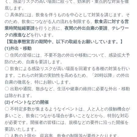
く、感染リスクの高い場面に絞って、効果的・重点的な対策を徹
底します。
〇 具体的には、飲食を伴うものを中心として対策を講じます。そ
のため、飲食につながる人の流れを制限する、
飲食店に対する営
業時間短縮要請
を行うと共に、
夜間の外出自粛の要請
、
テレワー
クの推進など
を行います。
【緊急事態宣言の期間中、以下の取組をお願いしています。】
(1)外出・移動
〇 住民の皆様には、不要不急の外出や移動について、感染拡大予
防のため、自粛を要請します。
〇 飲食による感染リスクが高い場面を回避する各種の対策を行い
ます。これらの対策の実効性を高めるため、「20時以降」の外出
自粛の徹底を、特にお願いします。
〇 出勤や通院、散歩など、生活や健康の維持に必要な外出・移動
は除かれます。
(2)イベントなどの開催
〇 不特定多数が集まるようなイベントは、人と人との接触機会が
多いこと、飲食につながる場合が多いことなどから、特別な対応
が必要です。開催者の皆様には、規模などの要件に沿った開催を
要請いたします。
〇 人数の上限や、収容率、飲食の制限等が要件となります。