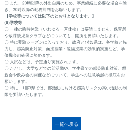
〇 また、20時以降の外出自粛のため、事業継続に必要な場合を除
き、20時以降の勤務抑制をお願いします。
【学校等については以下のとおりとなります。】
(5)学校等
〇 一律の臨時休業（いわゆる一斉休校）は要請しません。保育所
や放課後児童クラブなどについても、開所を要請いたします。
〇 特に受験シーズンに入っており、政府と1都3県は、各学校と協
力し、感染防止対策、面接授業・遠隔授業の効果的実施など、学
修機会の確保に努めます。
〇 入試などは、予定通り実施されます。
〇 ただし、大学などでの部活動や、学生寮での感染防止対策、懇
親会や飲み会の開催などについて、学生への注意喚起の徹底をお
願いします。
〇 特に、1都3県では、部活動における感染リスクの高い活動の制
限を要請いたします。
一覧へ戻る