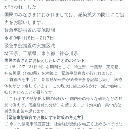
が行われました。
国民のみなさまにおかれましては、感染拡大の防止にご協
力をお願いします。
緊急事態措置の実施期間
令和3年1月8日～2月7日
緊急事態措置の実施区域
埼玉県、千葉県、東京都、神奈川県
国民の皆さんにお伝えしたいことのポイント
〇 1/8～2/7（31日間）を期間として、埼玉県、千葉県、東京都、
神奈川県（1都3県）を対象に、緊急事態宣言が行われました。
〇 首都圏を中心に、新規感染報告が過去最多を記録し続け、医療
体制がひっ迫しています。この現状に歯止めをかけ、減少傾向に
転じさせることが目的です。
〇 これまでの感染拡大期の経験や、国内外の様々な研究などの知
見（例えば、感染経路の分析）を踏まえ、より効果的・集中的な
感染防止策を講じます。
【緊急事態宣言でお願いする対策の考え方】
〇 今回の緊急事態宣言は、社会経済活動を幅広く止めるのではな