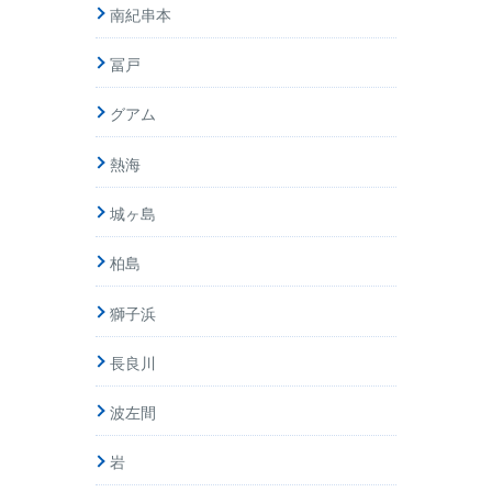
南紀串本
冨戸
グアム
熱海
城ヶ島
柏島
獅子浜
長良川
波左間
岩