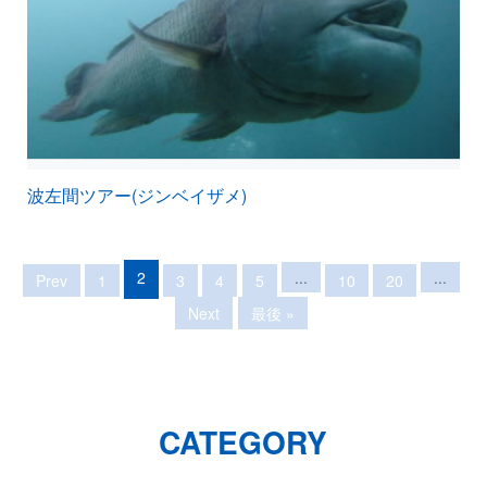
波左間ツアー(ジンベイザメ)
2
...
...
Prev
1
3
4
5
10
20
Next
最後 »
CATEGORY