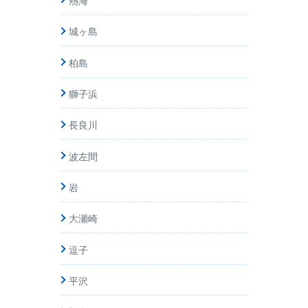
熱海
城ヶ島
柏島
獅子浜
長良川
波左間
岩
大瀬崎
逗子
平沢