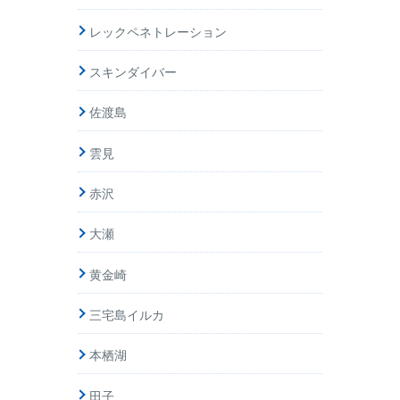
レックペネトレーション
スキンダイバー
佐渡島
雲見
赤沢
大瀬
黄金崎
三宅島イルカ
本栖湖
田子