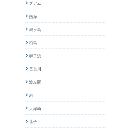
グアム
熱海
城ヶ島
柏島
獅子浜
長良川
波左間
岩
大瀬崎
逗子