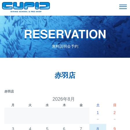
RESERVATION
無料説明会予約
赤羽店
赤羽店
2026年8月
月
火
水
木
金
土
日
1
2
－
－
3
4
5
6
7
8
9