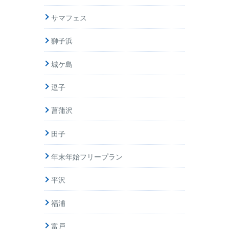
サマフェス
獅子浜
城ケ島
逗子
菖蒲沢
田子
年末年始フリープラン
平沢
福浦
富戸