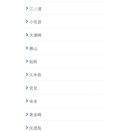
江ノ浦
小笠原
大瀬崎
勝山
柏島
久米島
雲見
串本
黄金崎
佐渡島