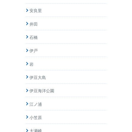
安良里
井田
石橋
伊戸
岩
伊豆大島
伊豆海洋公園
江ノ浦
小笠原
大瀬崎