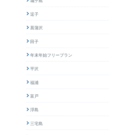
城ケ島
逗子
菖蒲沢
田子
年末年始フリープラン
平沢
福浦
富戸
浮島
三宅島