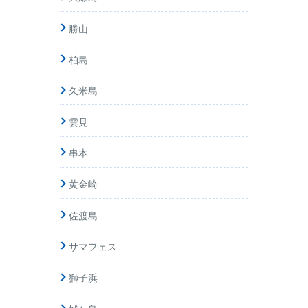
勝山
柏島
久米島
雲見
串本
黄金崎
佐渡島
サマフェス
獅子浜